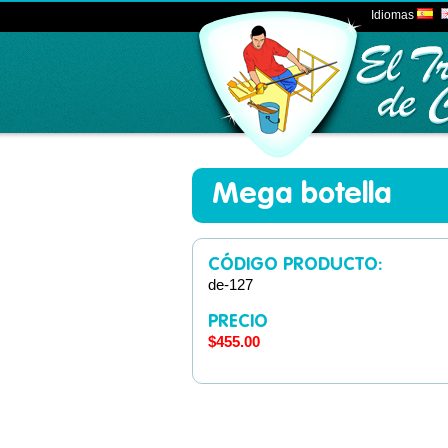
Idiomas
Mega botella
CÓDIGO PRODUCTO:
de-127
PRECIO
$455.00