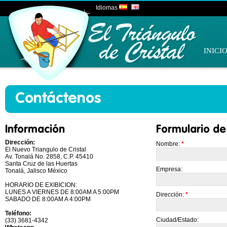
Idiomas
INICI
Contáctenos
Información
Formulario de
Dirección:
Nombre:
*
El Nuevo Triangulo de Cristal
Av. Tonalá No. 2858, C.P. 45410
Santa Cruz de las Huertas
Empresa:
Tonalá, Jalisco México
HORARIO DE EXIBICION:
LUNES A VIERNES DE 8:00AM A 5:00PM
Dirección:
*
SABADO DE 8:00AM A 4:00PM
Teléfono:
Ciudad/Estado:
(33) 3681-4342