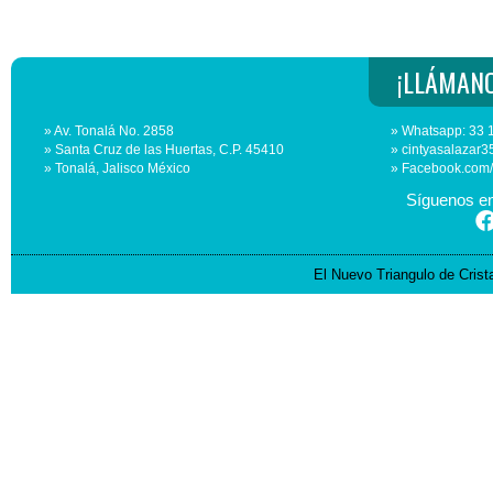
¡LLÁMANO
» Av. Tonalá No. 2858
» Whatsapp: 33 
» Santa Cruz de las Huertas, C.P. 45410
» cintyasalaza
» Tonalá, Jalisco México
» Facebook.com
Síguenos en
El Nuevo Triangulo de Cris