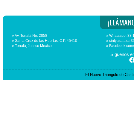
¡LLÁMANO
» Av. Tonalá No. 2858
» Whatsapp: 33 
» Santa Cruz de las Huertas, C.P. 45410
» cintyasalaza
» Tonalá, Jalisco México
» Facebook.com
Síguenos en
El Nuevo Triangulo de Cris