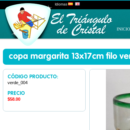
Idiomas
INICI
copa margarita 13x17cm filo ve
CÓDIGO PRODUCTO:
verde_004
PRECIO
$58.00