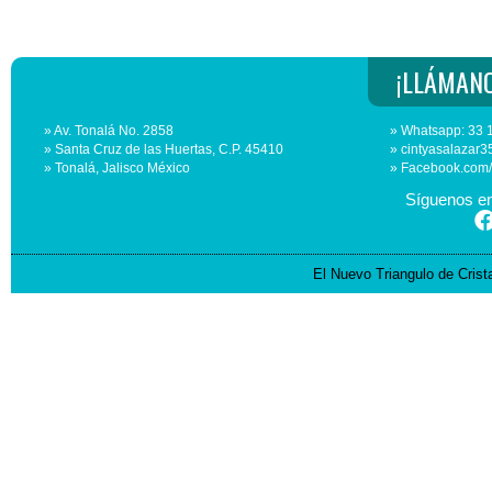
¡LLÁMANO
» Av. Tonalá No. 2858
» Whatsapp: 33 
» Santa Cruz de las Huertas, C.P. 45410
» cintyasalaza
» Tonalá, Jalisco México
» Facebook.com
Síguenos en
El Nuevo Triangulo de Cris