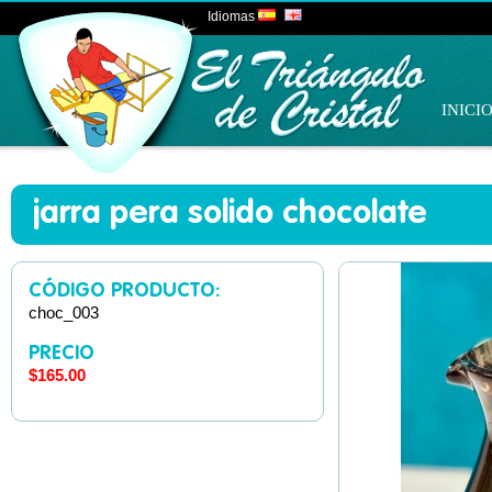
Idiomas
INICI
jarra pera solido chocolate
CÓDIGO PRODUCTO:
choc_003
PRECIO
$165.00