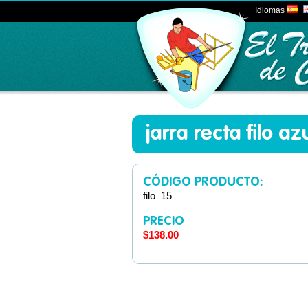
Idiomas
jarra recta filo az
CÓDIGO PRODUCTO:
filo_15
PRECIO
$138.00