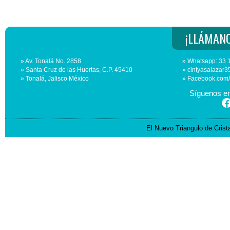
¡LLÁMANO
» Av. Tonalá No. 2858
» Whatsapp: 33 
» Santa Cruz de las Huertas, C.P. 45410
» cintyasalaza
» Tonalá, Jalisco México
» Facebook.com
Síguenos en
El Nuevo Triangulo de Cris