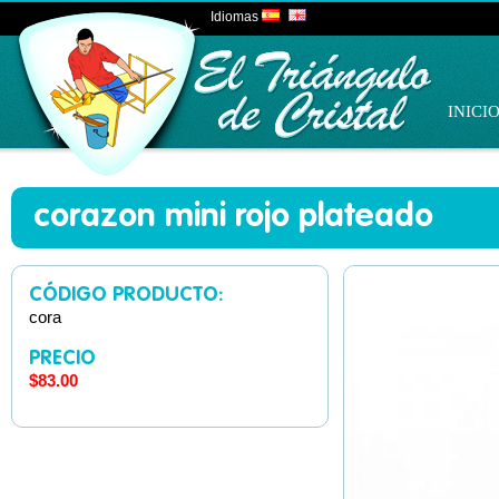
Idiomas
INICI
corazon mini rojo plateado
CÓDIGO PRODUCTO:
cora
PRECIO
$83.00