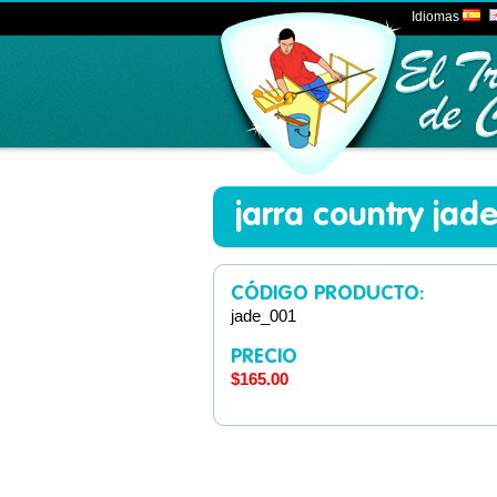
Idiomas
jarra country jad
CÓDIGO PRODUCTO:
jade_001
PRECIO
$165.00